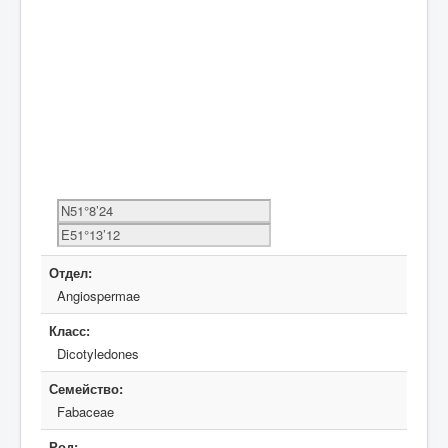
Отдел:
Angiospermae
Класс:
Dicotyledones
Семейство:
Fabaceae
Род: