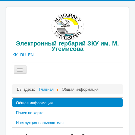
Электронный гербарий ЗКУ им. М.
Утемисова
KK
RU
EN
Включить/
выключить
навигацию
Официальная информация
Вы здесь:
Главная
Общая информация
Каталог гербария
Общая информация
Публикации
Поиск по карте
Фотогаллерея
Инструкция пользователя
Контакты