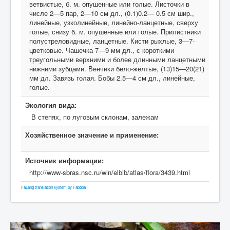
ветвистые, б. м. опушенные или голые. Листочки в
числе 2—5 пар, 2—10 см дл., (0.1)0.2— 0.5 см шир.,
линейные, узколинейные, линейно-ланцетные, сверху
голые, снизу б. м. опушенные или голые. Прилистники
полустреловидные, ланцетные. Кисти рыхлые, 3—7-
цветковые. Чашечка 7—9 мм дл., с короткими
треугольными верхними и более длинными ланцетными
нижними зубцами. Венчики бело-желтые, (13)15—20(21)
мм дл. Завязь голая. Бобы 2.5—4 см дл., линейные,
голые.
Экология вида:
В степях, по луговым склонам, залежам
Хозяйственное значение и применение:
Источник информации:
http://www-sbras.nsc.ru/win/elbib/atlas/flora/3439.html
FaLang translation system by Faboba