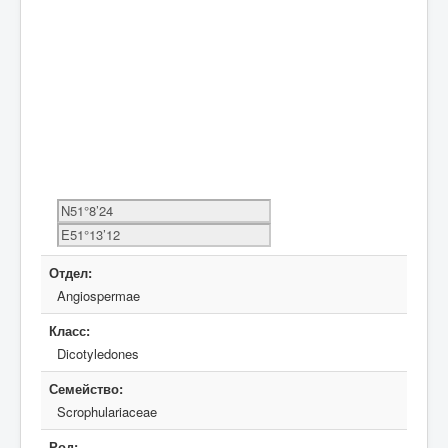
Отдел:
Angiospermae
Класс:
Dicotyledones
Семейство:
Scrophulariaceae
Род: