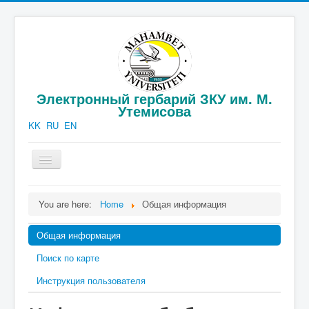
Электронный гербарий ЗКУ им. М.
Утемисова
KK
RU
EN
Toggle
Navigation
Официальная информация
You are here:
Home
Общая информация
Каталог гербария
Общая информация
Публикации
Поиск по карте
Фотогаллерея
Инструкция пользователя
Контакты