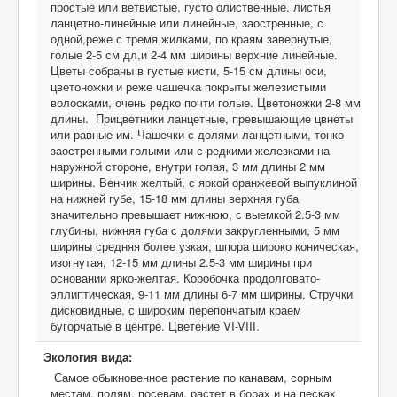
простые или ветвистые, густо олиственные. листья
ланцетно-линейные или линейные, заостренные, с
одной,реже с тремя жилками, по краям завернутые,
голые 2-5 см дл,и 2-4 мм ширины верхние линейные.
Цветы собраны в густые кисти, 5-15 см длины оси,
цветоножки и реже чашечка покрыты железистыми
волосками, очень редко почти голые. Цветоножки 2-8 мм
длины. Прицветники ланцетные, превышающие цвнеты
или равные им. Чашечки с долями ланцетными, тонко
заостренными голыми или с редкими железками на
наружной стороне, внутри голая, 3 мм длины 2 мм
ширины. Венчик желтый, с яркой оранжевой выпуклиной
на нижней губе, 15-18 мм длины верхняя губа
значительно превышает нижнюю, с выемкой 2.5-3 мм
глубины, нижняя губа с долями закругленными, 5 мм
ширины средняя более узкая, шпора широко коническая,
изогнутая, 12-15 мм длины 2.5-3 мм ширины при
основании ярко-желтая. Коробочка продолговато-
эллиптическая, 9-11 мм длины 6-7 мм ширины. Стручки
дисковидные, с широким перепончатым краем
бугорчатые в центре. Цветение VI-VIII.
Экология вида:
Самое обыкновенное растение по канавам, сорным
местам, полям, посевам, растет в борах и на песках