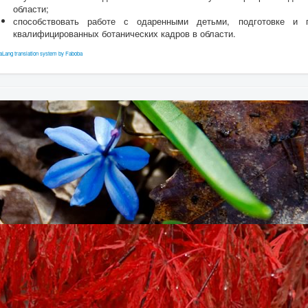
области;
способствовать работе с одаренными детьми, подготовке и п
квалифицированных ботанических кадров в области.
aLang translation system by Faboba