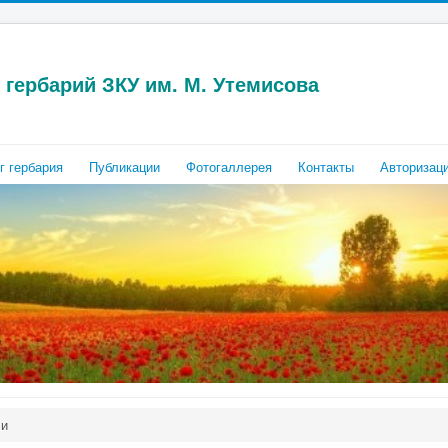
гербарий ЗКУ им. М. Утемисова
г гербария
Публикации
Фотогаллерея
Контакты
Авторизац
чи