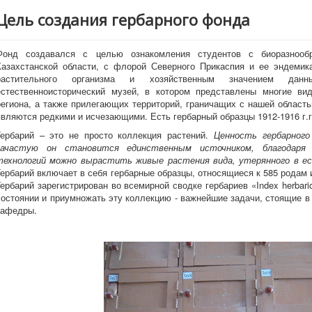
Цель создания гербарного фонда
Фонд создавался с целью ознакомления студентов с биоразнообр
Казахстанской области, с флорой Северного Прикаспия и ее эндемик
растительного организма и хозяйственным значением дан
естественноисторический музей, в котором представлены многие ви
региона, а также прилегающих территорий, граничащих с нашей област
являются редкими и исчезающими. Есть гербарный образцы 1912-1916 г.г
Гербарий – это не просто коллекция растений.
Ценность гербарног
зачастую он становится единственным источником, благодаря
технологий можно вырастить живые растения вида, утерянного в е
Гербарий включает в себя гербарные образцы, относящиеся к 585 родам 
Гербарий зарегистрирован во всемирной сводке гербариев «Index herbar
состоянии и приумножать эту коллекцию - важнейшие задачи, стоящие 
кафедры.