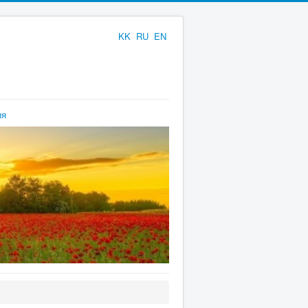
KK
RU
EN
ия