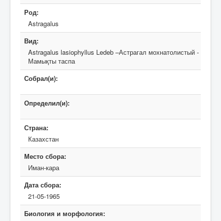
Род:
Astragalus
Вид:
Astragalus lasiophyllus Ledeb –Астрагал мохнатолистый -
Мамықты таспа
Собрал(и):
Определил(и):
Страна:
Казахстан
Место сбора:
Иман-кара
Дата сбора:
21-05-1965
Биология и морфология: