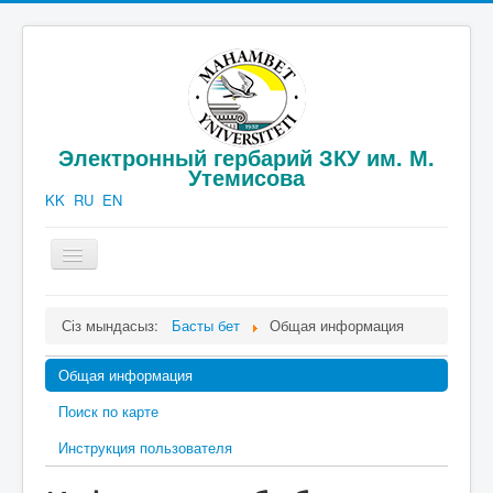
Электронный гербарий ЗКУ им. М.
Утемисова
KK
RU
EN
шарлауды
қосу/
өшіру
Официальная информация
Сіз мындасыз:
Басты бет
Общая информация
Каталог гербария
Общая информация
Публикации
Поиск по карте
Фотогаллерея
Инструкция пользователя
Контакты