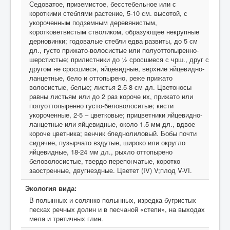
Седоватое, приземистое, бесстебельное или с
короткими стеблями растение, 5-10 см. высотой, с
укороченным подземным деревянистым,
коротковетвистым стволиком, образующее некрупные
дерновинки; годовалые стебли едва развиты, до 5 см
дл., густо прижато-волосистые или полуоттопыренно-
шерстистые; прилистники до ½ сросшиеся с чрш., друг с
другом не сросшиеся, яйцевидные, верхние яйцевидно-
ланцетные, бело и оттопырено, реже прижато
волосистые, белые; листья 2.5-8 см дл. Цветоносы
равны листьям или до 2 раз короче их, прижато или
полуоттопыренно густо-беловолоситые; кисти
укороченные, 2-5 – цветковые; прицветники яйцевидно-
ланцетные или яйцевидные, около 1.5 мм дл., вдвое
короче цветника; венчик бледнолиловый. Бобы почти
сидячие, пузырчато вздутые, широко или округло
яйцевидные, 18-24 мм дл., рыхло оттопырено
беловолосистые, твердо перепончатые, коротко
заостренные, двугнездные. Цветет (IV) V;плод V-VI.
Экология вида:
В полынных и солянко-полынных, изредка бугристых
песках речных долин и в песчаной «степи», на выходах
мела и третичных глин.