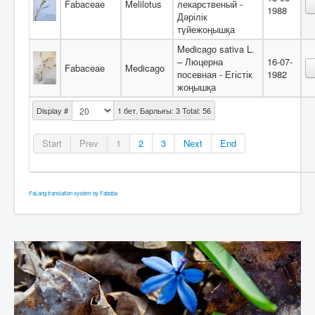
Fabaceae
Melilotus
лекарственый -
1988
Дәрілік
түйежоңышқа
Medicago sativa L.
– Люцерна
16-07-
Fabaceae
Medicago
посевная - Егістік
1982
жоңышқа
Display #
1 бет. Барлығы: 3 Total: 56
Start
Prev
1
2
3
Next
End
FaLang translation system by Faboba