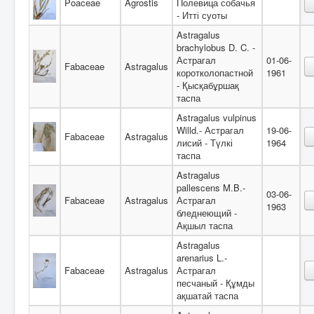
Poaceae
Agrostis
Полевица собачья
- Итті суоты
Astragalus
brachylobus D. C. -
Астрагал
01-06-
Fabaceae
Astragalus
коротколопастной
1961
- Қысқабұршақ
таспа
Astragalus vulpinus
Willd.- Астрагал
19-06-
Fabaceae
Astragalus
лисий - Түлкі
1964
таспа
Astragalus
pallescens M.B.-
03-06-
Fabaceae
Astragalus
Астрагал
1963
бледнеющий -
Ақшыл таспа
Astragalus
arenarius L.-
Fabaceae
Astragalus
Астрагал
песчаный - Құмды
ақшатай таспа