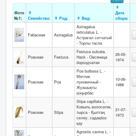
Фото
Дата
№1:
Семейство:
Род:
Вид:
сбора:
Astragalus
reticulatus L. -
Fabaceae
Astragalus
Астрагал сетчатый
- Торлы таспа
Festuca sulcata.
26-05-
Poaceae
Festuca
Hack - Овсяница
1974
бороздчатая
Poa bulbosa L. -
Мятлик
10-06-
Poaceae
Poa
луковичный -
1988
Жуашықты
қоңырбас
Stipa capillata L. -
Ковыль волосатик,
21-07-
Poaceaе
Stipa
тырса - Қылтаң
1973
селеу, садақбоз
қау
Agrostis canina L. -