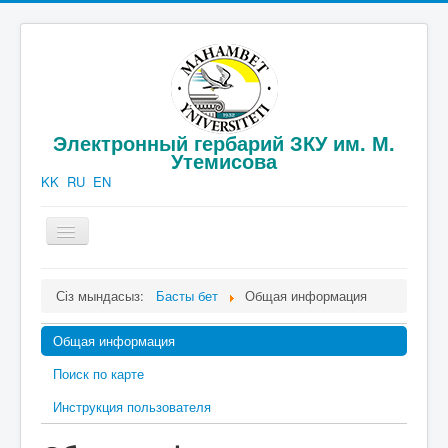
Электронный гербарий ЗКУ им. М.
Утемисова
KK
RU
EN
шарлауды
қосу/
өшіру
Официальная информация
Сіз мындасыз:
Басты бет
Общая информация
Каталог гербария
Общая информация
Публикации
Поиск по карте
Фотогаллерея
Инструкция пользователя
Контакты