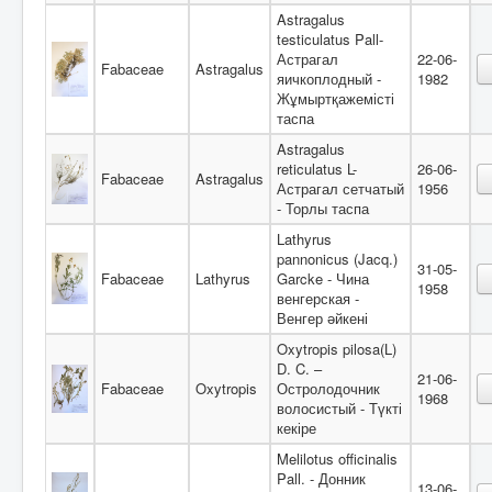
Astragalus
testiculatus Pall-
Астрагал
22-06-
Fabaceae
Astragalus
яичкоплодный -
1982
Жұмыртқажемісті
таспа
Astragalus
reticulatus L-
26-06-
Fabaceae
Astragalus
Астрагал сетчатый
1956
- Торлы таспа
Lathyrus
pannonicus (Jacq.)
31-05-
Fabaceae
Lathyrus
Garcke - Чина
1958
венгерская -
Венгер әйкені
Oxytropis pilosa(L)
D. C. –
21-06-
Fabaceae
Oxytropis
Остролодочник
1968
волосистый - Түкті
кекіре
Melilotus officinalis
Pall. - Донник
13-06-