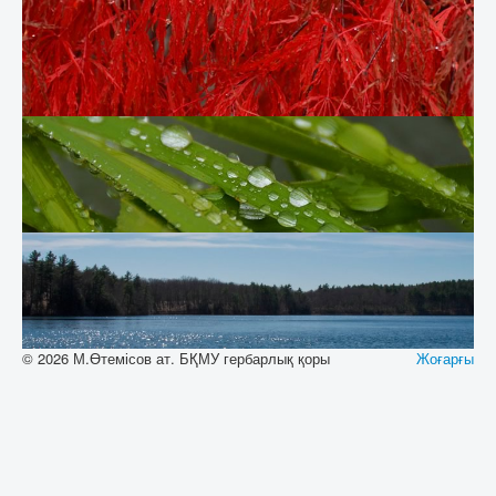
© 2026 М.Өтемісов ат. БҚМУ гербарлық қоры
Жоғарғы