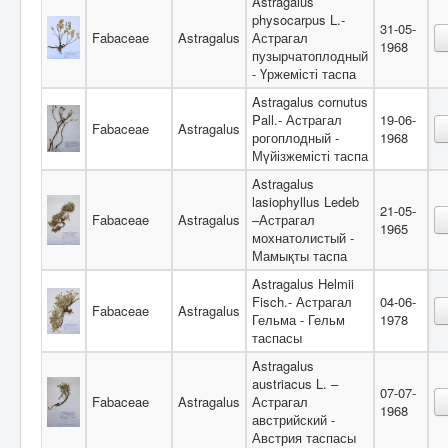
Astragalus
physocarpus L.-
31-05-
Fabaceae
Astragalus
Астрагал
1968
пузырчатоплодный
- Үржемісті таспа
Astragalus cornutus
Pall.- Астрагал
19-06-
Fabaceae
Astragalus
рогоплодный -
1968
Мүйізжемісті таспа
Astragalus
lasiophyllus Ledeb
21-05-
Fabaceae
Astragalus
–Астрагал
1965
мохнатолистый -
Мамықты таспа
Astragalus Helmii
Fisch.- Астрагал
04-06-
Fabaceae
Astragalus
Гельма - Гельм
1978
таспасы
Astragalus
austriacus L. –
07-07-
Fabaceae
Astragalus
Астрагал
1968
австрийский -
Австрия таспасы