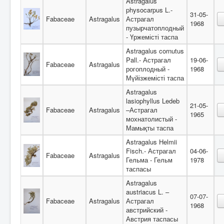
Astragalus
physocarpus L.-
31-05-
Fabaceae
Astragalus
Астрагал
1968
пузырчатоплодный
- Үржемісті таспа
Astragalus cornutus
Pall.- Астрагал
19-06-
Fabaceae
Astragalus
рогоплодный -
1968
Мүйізжемісті таспа
Astragalus
lasiophyllus Ledeb
21-05-
Fabaceae
Astragalus
–Астрагал
1965
мохнатолистый -
Мамықты таспа
Astragalus Helmii
Fisch.- Астрагал
04-06-
Fabaceae
Astragalus
Гельма - Гельм
1978
таспасы
Astragalus
austriacus L. –
07-07-
Fabaceae
Astragalus
Астрагал
1968
австрийский -
Австрия таспасы