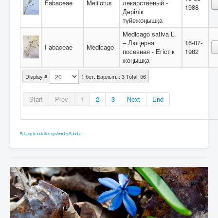
Fabaceae
Melilotus
лекарственый -
1988
Дәрілік
түйежоңышқа
Medicago sativa L.
– Люцерна
16-07-
Fabaceae
Medicago
посевная - Егістік
1982
жоңышқа
Display #
1 бет. Барлығы: 3 Total: 56
Start
Prev
1
2
3
Next
End
FaLang translation system by Faboba