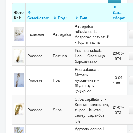
Фото
Дата
№1:
Семейство:
Род:
Вид:
сбора:
Astragalus
reticulatus L. -
Fabaceae
Astragalus
Астрагал сетчатый
- Торлы таспа
Festuca sulcata.
26-05-
Poaceae
Festuca
Hack - Овсяница
1974
бороздчатая
Poa bulbosa L. -
Мятлик
10-06-
Poaceae
Poa
луковичный -
1988
Жуашықты
қоңырбас
Stipa capillata L. -
Ковыль волосатик,
21-07-
Poaceaе
Stipa
тырса - Қылтаң
1973
селеу, садақбоз
қау
Agrostis canina L. -