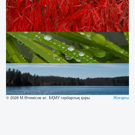
© 2026 М.Өтемісов ат. БҚМУ гербарлық қоры
Жоғарғы