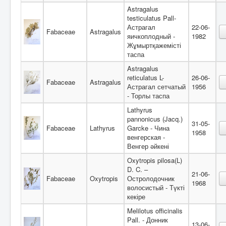
Astragalus
testiculatus Pall-
Астрагал
22-06-
Fabaceae
Astragalus
яичкоплодный -
1982
Жұмыртқажемісті
таспа
Astragalus
reticulatus L-
26-06-
Fabaceae
Astragalus
Астрагал сетчатый
1956
- Торлы таспа
Lathyrus
pannonicus (Jacq.)
31-05-
Fabaceae
Lathyrus
Garcke - Чина
1958
венгерская -
Венгер әйкені
Oxytropis pilosa(L)
D. C. –
21-06-
Fabaceae
Oxytropis
Остролодочник
1968
волосистый - Түкті
кекіре
Melilotus officinalis
Pall. - Донник
13-06-