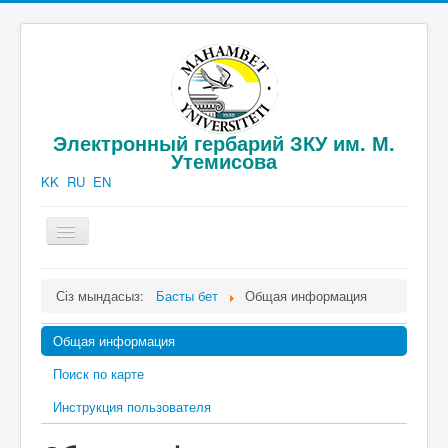
Электронный гербарий ЗКУ им. М.
Утемисова
KK
RU
EN
шарлауды
қосу/
өшіру
Официальная информация
Сіз мындасыз:
Басты бет
Общая информация
Каталог гербария
Общая информация
Публикации
Поиск по карте
Фотогаллерея
Инструкция пользователя
Контакты