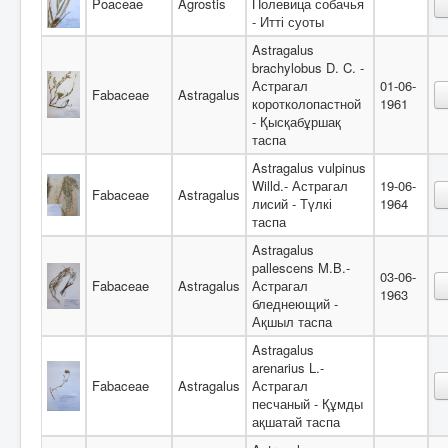
Poaceae
Agrostis
Полевица собачья
- Итті суоты
Astragalus
brachylobus D. C. -
Астрагал
01-06-
Fabaceae
Astragalus
коротколопастной
1961
- Қысқабұршақ
таспа
Astragalus vulpinus
Willd.- Астрагал
19-06-
Fabaceae
Astragalus
лисий - Түлкі
1964
таспа
Astragalus
pallescens M.B.-
03-06-
Fabaceae
Astragalus
Астрагал
1963
бледнеющий -
Ақшыл таспа
Astragalus
arenarius L.-
Fabaceae
Astragalus
Астрагал
песчаный - Құмды
ақшатай таспа