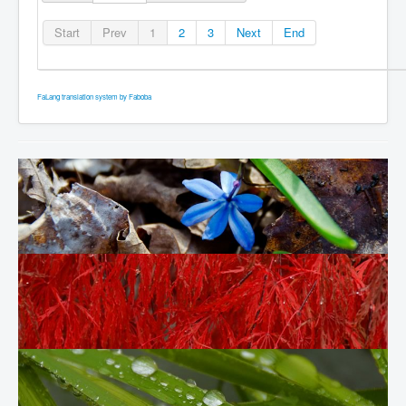
Start
Prev
1
2
3
Next
End
FaLang translation system by Faboba