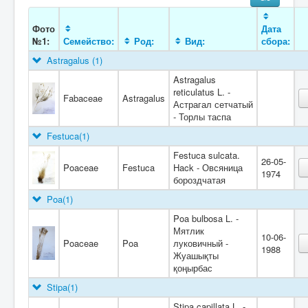
Фото
Дата
№1:
Семейство:
Род:
Вид:
сбора:
Astragalus
(1)
Astragalus
reticulatus L. -
Fabaceae
Astragalus
Астрагал сетчатый
- Торлы таспа
Festuca
(1)
Festuca sulcata.
26-05-
Poaceae
Festuca
Hack - Овсяница
1974
бороздчатая
Poa
(1)
Poa bulbosa L. -
Мятлик
10-06-
Poaceae
Poa
луковичный -
1988
Жуашықты
қоңырбас
Stipa
(1)
Stipa capillata L. -