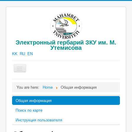
Электронный гербарий ЗКУ им. М.
Утемисова
KK
RU
EN
Toggle
Navigation
Официальная информация
You are here:
Home
Общая информация
Каталог гербария
Общая информация
Публикации
Поиск по карте
Фотогаллерея
Инструкция пользователя
Контакты