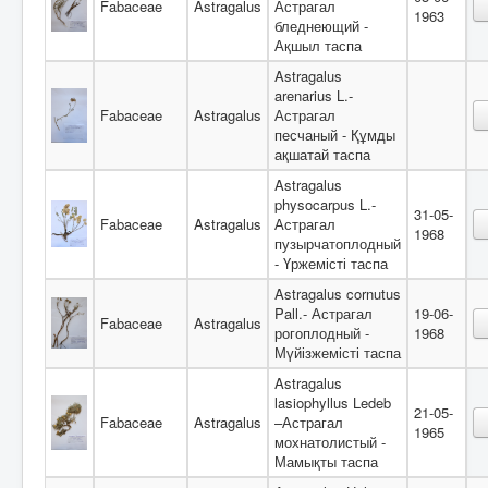
Fabaceae
Astragalus
Астрагал
1963
бледнеющий -
Ақшыл таспа
Astragalus
arenarius L.-
Fabaceae
Astragalus
Астрагал
песчаный - Құмды
ақшатай таспа
Astragalus
physocarpus L.-
31-05-
Fabaceae
Astragalus
Астрагал
1968
пузырчатоплодный
- Үржемісті таспа
Astragalus cornutus
Pall.- Астрагал
19-06-
Fabaceae
Astragalus
рогоплодный -
1968
Мүйізжемісті таспа
Astragalus
lasiophyllus Ledeb
21-05-
Fabaceae
Astragalus
–Астрагал
1965
мохнатолистый -
Мамықты таспа