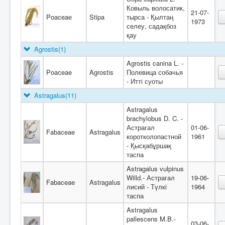
Ковыль волосатик,
21-07-
Poaceaе
Stipa
тырса - Қылтаң
1973
селеу, садақбоз
қау
Agrostis
(1)
Agrostis canina L. -
Poaceae
Agrostis
Полевица собачья
- Итті суоты
Astragalus
(11)
Astragalus
brachylobus D. C. -
Астрагал
01-06-
Fabaceae
Astragalus
коротколопастной
1961
- Қысқабұршақ
таспа
Astragalus vulpinus
Willd.- Астрагал
19-06-
Fabaceae
Astragalus
лисий - Түлкі
1964
таспа
Astragalus
pallescens M.B.-
03-06-