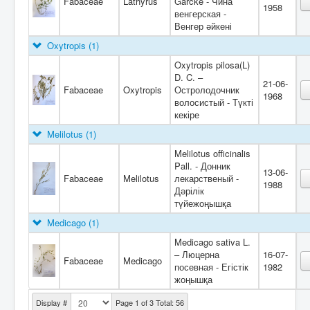
Fabaceae
Lathyrus
Garcke - Чина
1958
венгерская -
Венгер әйкені
Oxytropis
(1)
Oxytropis pilosa(L)
D. C. –
21-06-
Fabaceae
Oxytropis
Остролодочник
1968
волосистый - Түкті
кекіре
Melilotus
(1)
Melilotus officinalis
Pall. - Донник
13-06-
Fabaceae
Melilotus
лекарственый -
1988
Дәрілік
түйежоңышқа
Medicago
(1)
Medicago sativa L.
– Люцерна
16-07-
Fabaceae
Medicago
посевная - Егістік
1982
жоңышқа
Display #
Page 1 of 3 Total: 56