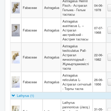
Astragalus Helmii
Fisch.- Астрагал
04-06-
Fabaceae
Astragalus
Гельма - Гельм
1978
таспасы
Astragalus
austriacus L. –
07-07-
Fabaceae
Astragalus
Астрагал
1968
австрийский -
Австрия таспасы
Astragalus
testiculatus Pall-
Астрагал
22-06-
Fabaceae
Astragalus
яичкоплодный -
1982
Жұмыртқажемісті
таспа
Astragalus
reticulatus L-
26-06-
Fabaceae
Astragalus
Астрагал сетчатый
1956
- Торлы таспа
Lathyrus
(1)
Lathyrus
pannonicus (Jacq.)
31-05-